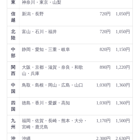
東
神奈川・東京・山梨
信
新潟・長野
720円
1,050円
越
北
富山・石川・福井
720円
1,050円
陸
中
静岡・愛知・三重・岐阜
820円
1,150円
部
関
大阪・京都・滋賀・奈良・和歌
890円
1,220円
西
山・兵庫
中
鳥取・島根・岡山・広島・山口
1,030円
1,360円
国
四
徳島・香川・愛媛・高知
1,030円
1,360円
国
九
福岡・佐賀・長崎・熊本・大分・
1,170円
1,500円
州
宮崎・鹿児島
沖
沖縄
2,300円
2,630円