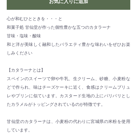
お気に入りに追加
心が和むひとときを・・・と
和菓子処 甘仙堂が作った個性豊かな五つのカタラーナ
甘味・塩味・酸味
和と洋が美味しく融和したバラエティ豊かな味わいをぜひお楽
しみください
【カタラーナとは】
スペインのスイーツで卵や牛乳、生クリーム、砂糖、小麦粉な
どで作られ、味はチーズケーキに近く、食感はクリームブリュ
レやプリンに似ています。カスタード生地の上にパリパリとし
たカラメルがトッピングされているのが特徴です。
甘仙堂のカタラーナは、小麦粉の代わりに宮城県の米粉を使用
しています。